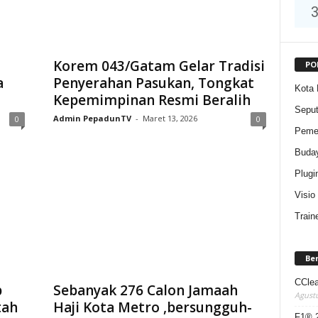
Korem 043/Gatam Gelar Tradisi
PO
a
Penyerahan Pasukan, Tongkat
Kota 
Kepemimpinan Resmi Beralih
Sepu
Admin PepadunTV
-
Maret 13, 2026
0
0
Pemer
Buda
Plugi
Visio
Train
Be
CClea
p
Sebanyak 276 Calon Jamaah
Agustu
tah
Haji Kota Metro ,bersungguh-
F1® 2