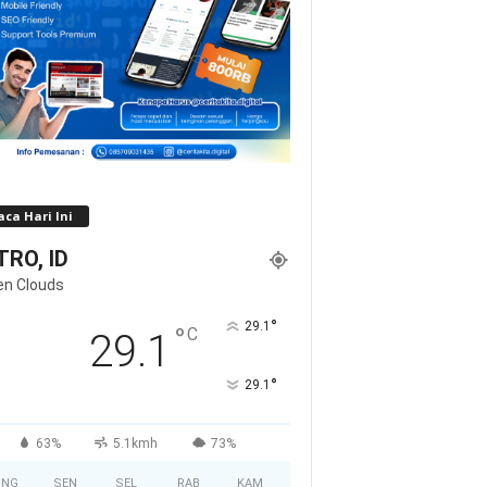
ca Hari Ini
RO, ID
en Clouds
°
29.1
°
C
29.1
°
29.1
63%
5.1kmh
73%
ING
SEN
SEL
RAB
KAM