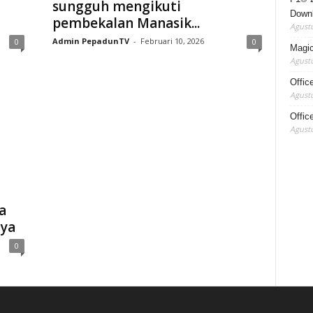
sungguh mengikuti
Down
pembekalan Manasik...
Agustu
Admin PepadunTV
-
Februari 10, 2026
0
0
Magic 
Agustu
Offic
Agustu
Offic
Agustu
a
nya
0