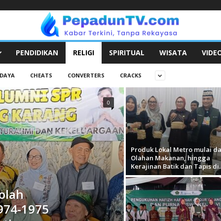
PENDIDIKAN
RELIGI
SPIRITUAL
WISATA
VIDE
DAYA
CHEATS
CONVERTERS
CRACKS
0
Produk Lokal Metro mulai da
Olahan Makanan, hingga
Kerajinan Batik dan Tapis di..
olah
974-1975