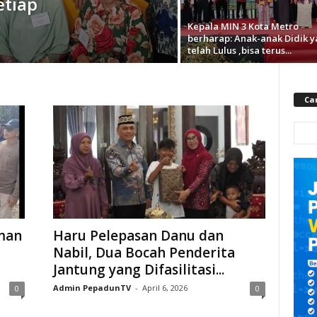
etiap
Kepala MIN 3 Kota Metro
berharap: Anak-anak Didik 
telah Lulus ,bisa terus...
Car
man
Haru Pelepasan Danu dan
Nabil, Dua Bocah Penderita
Jantung yang Difasilitasi...
Admin PepadunTV
-
April 6, 2026
0
0