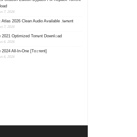
load
s 7, 2026
Atlas 2026 Clean Audio Available .t𝐨rr𝐞nt
s 7, 2026
e 2021 Optimized Torr𝐞nt Downl𝚘аd
s 6, 2026
e 2024 All-In-One [Тo𝚛rent]
s 6, 2026