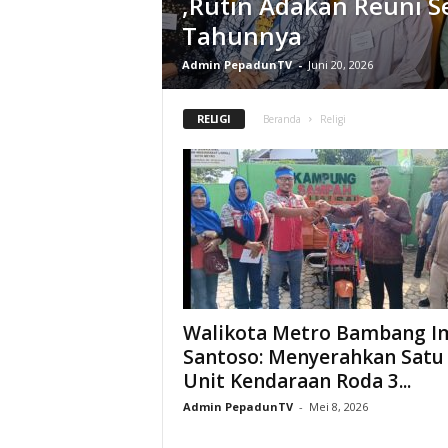
,Rutin Adakan Reuni S
Tahunnya
Admin PepadunTV
-
Juni 20, 2026
RELIGI
Beranda
Religi
Walikota Metro Bambang I
Santoso: Menyerahkan Satu
Unit Kendaraan Roda 3...
Admin PepadunTV
-
Mei 8, 2026