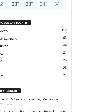
32
°
33
°
33
°
34
°
34
°
PULAR CATEGORIES
112
Metro
63
tar Lampung
49
intah
31
ya
26
ns
26
24
ers
rita Terbaru
ner 2025 Crack + Serial Key Multilingual
s 8, 2026
5 Season Edition Bypass Fix Repack Torrent