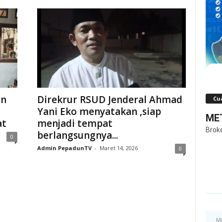
an
Direkrur RSUD Jenderal Ahmad
Cua
Yani Eko menyatakan ,siap
MET
at
menjadi tempat
Brok
berlangsungnya...
0
Admin PepadunTV
-
Maret 14, 2026
0
M