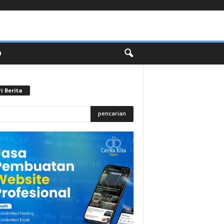
O
i Berita