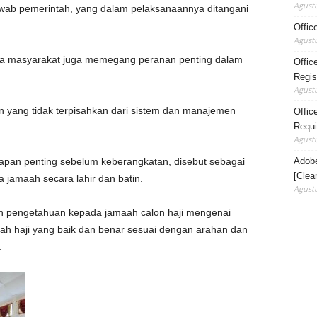
Agustu
awab pemerintah, yang dalam pelaksanaannya ditangani
Offic
Agustu
ta masyarakat juga memegang peranan penting dalam
Offic
Regis
Agustu
n yang tidak terpisahkan dari sistem dan manajemen
Office
Requi
Agustu
Adobe
apan penting sebelum keberangkatan, disebut sebagai
[Clea
jamaah secara lahir dan batin.
Agustu
an pengetahuan kepada jamaah calon haji mengenai
h haji yang baik dan benar sesuai dengan arahan dan
.