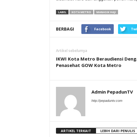
LABEL
KOTA METRO
MANASIK HAJI
BERBAGI
Facebook
Twi
Artikel sebelumya
IKWI Kota Metro Beraudiensi Deng
Penasehat GOW Kota Metro
Admin PepadunTV
http://pepaduntv.com
ARTIKEL TERKAIT
LEBIH DARI PENULIS