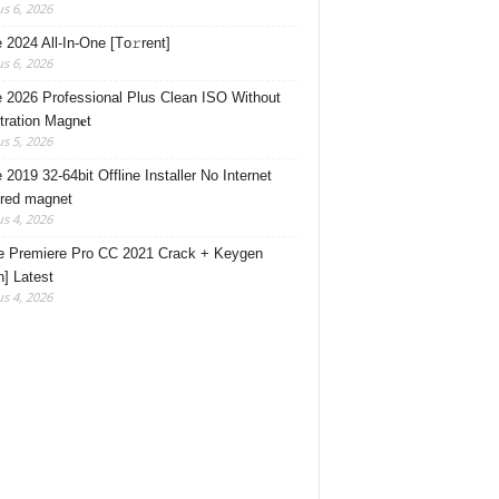
s 6, 2026
e 2024 All-In-One [Тo𝚛rent]
s 6, 2026
e 2026 Professional Plus Clean ISO Without
tration Magn𝐞t
s 5, 2026
 2019 32-64bit Offline Installer No Internet
red magnet
s 4, 2026
 Premiere Pro CC 2021 Crack + Keygen
n] Latest
s 4, 2026