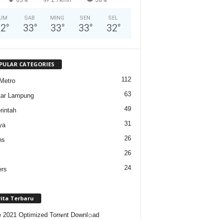
UM
SAB
MING
SEN
SEL
32
°
33
°
33
°
33
°
32
°
PULAR CATEGORIES
112
Metro
63
tar Lampung
49
intah
31
ya
26
ns
26
24
ers
rita Terbaru
e 2021 Optimized Torr𝐞nt Downl𝚘аd