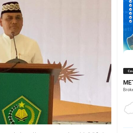
Cua
MET
Brok