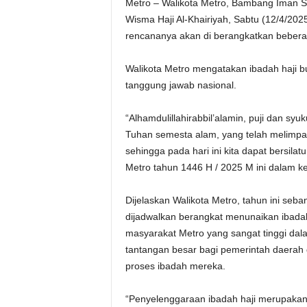
Metro – Walikota Metro, Bambang Iman S
Wisma Haji Al-Khairiyah, Sabtu (12/4/202
rencananya akan di berangkatkan bebera
Walikota Metro mengatakan ibadah haji 
tanggung jawab nasional.
“Alhamdulillahirabbil’alamin, puji dan syu
Tuhan semesta alam, yang telah melimpa
sehingga pada hari ini kita dapat bersila
Metro tahun 1446 H / 2025 M ini dalam kea
Dijelaskan Walikota Metro, tahun ini seb
dijadwalkan berangkat menunaikan ibadah
masyarakat Metro yang sangat tinggi dal
tantangan besar bagi pemerintah daera
proses ibadah mereka.
“Penyelenggaraan ibadah haji merupakan