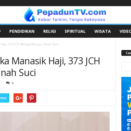
PENDIDIKAN
RELIGI
SPIRITUAL
WISATA
VIDE
 Haji, 373 JCH Bersiap Menuju Tanah Suci
Car
ka Manasik Haji, 373 JCH
nah Suci
9
0
tter