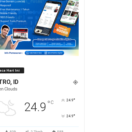
ca Hari Ini
RO, ID
en Clouds
°
24.9
°
C
24.9
°
24.9
83%
2.7kmh
58%