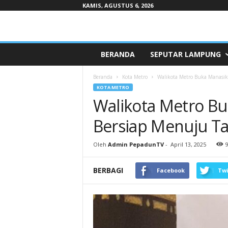
KAMIS, AGUSTUS 6, 2026
Pepaduntv.com
BERANDA
SEPUTAR LAMPUNG
Beranda
Kota Metro
Walikota Metro Buka Manasik
KOTA METRO
Walikota Metro Bu
Bersiap Menuju Ta
Oleh
Admin PepadunTV
-
April 13, 2025
BERBAGI
Facebook
Twi