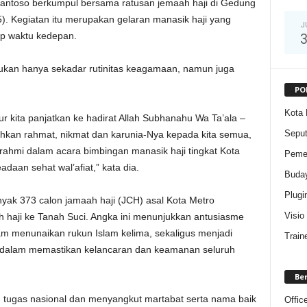
antoso berkumpul bersama ratusan jemaah haji di Gedung
5). Kegiatan itu merupakan gelaran manasik haji yang
J
p waktu kedepan.
bukan hanya sekadar rutinitas keagamaan, namun juga
PO
Kota 
kur kita panjatkan ke hadirat Allah Subhanahu Wa Ta’ala –
Sepu
hkan rahmat, nikmat dan karunia-Nya kepada kita semua,
turahmi dalam acara bimbingan manasik haji tingkat Kota
Pemer
daan sehat wal’afiat,” kata dia.
Buda
Plugi
anyak 373 calon jamaah haji (JCH) asal Kota Metro
Visio
 haji ke Tanah Suci. Angka ini menunjukkan antusiasme
am menunaikan rukun Islam kelima, sekaligus menjadi
Train
h dalam memastikan kelancaran dan keamanan seluruh
Be
 tugas nasional dan menyangkut martabat serta nama baik
Offic