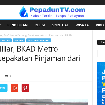
PENDIDIKAN
RELIGI
SPIRITUAL
WISATA
VIDE
iar, BKAD Metro Kantongi Surat Kesepakatan Pinjaman dari DPRD
ERINTAH
POLITIK
SEPUTAR LAMPUNG
Car
iliar, BKAD Metro
sepakatan Pinjaman dari
5
0
tter