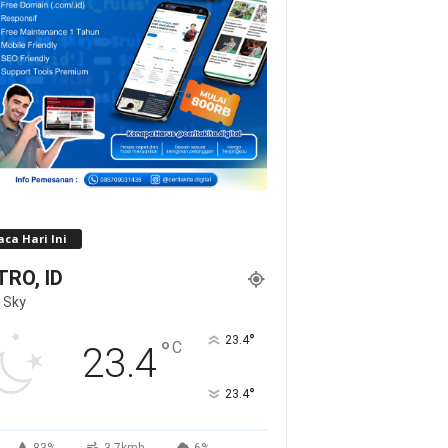
ca Hari Ini
RO, ID
 Sky
°
23.4
°
C
23.4
°
23.4
83%
3.7kmh
6%