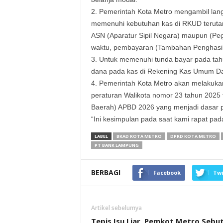
2. Pemerintah Kota Metro mengambil la
memenuhi kebutuhan kas di RKUD teruta
ASN (Aparatur Sipil Negara) maupun (Pe
waktu, pembayaran (Tambahan Penghasi
3. Untuk memenuhi tunda bayar pada ta
dana pada kas di Rekening Kas Umum D
4. Pemerintah Kota Metro akan melakukan
peraturan Walikota nomor 23 tahun 2025
Baerah) APBD 2026 yang menjadi dasar 
“Ini kesimpulan pada saat kami rapat pada
LABEL
BKAD KOTA METRO
DPRD KOTA METRO
PT BANK LAMPUNG
BERBAGI
Facebook
Twi
Artikel sebelumya
Tepis Isu Liar, Pemkot Metro Sebu