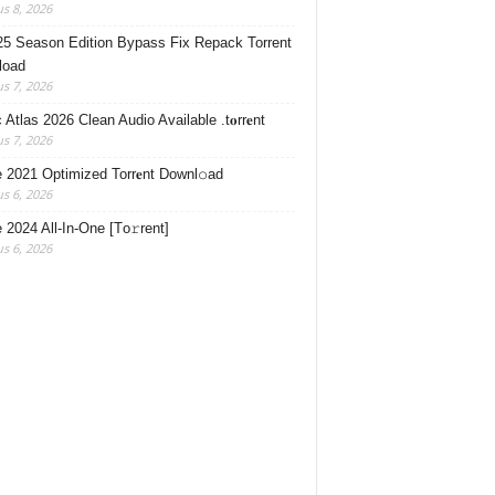
s 8, 2026
5 Season Edition Bypass Fix Repack Torrent
load
s 7, 2026
Atlas 2026 Clean Audio Available .t𝐨rr𝐞nt
s 7, 2026
e 2021 Optimized Torr𝐞nt Downl𝚘аd
s 6, 2026
e 2024 All-In-One [Тo𝚛rent]
s 6, 2026