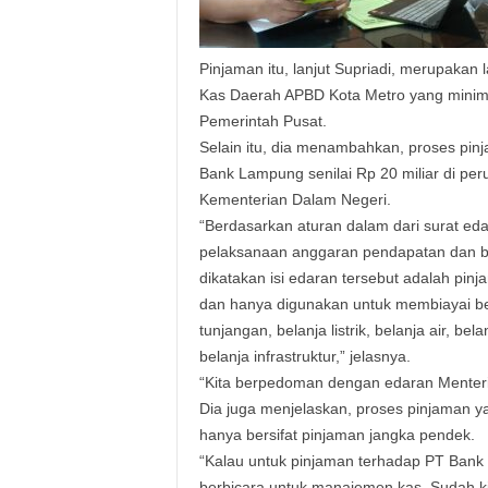
Pinjaman itu, lanjut Supriadi, merupakan
Kas Daerah APBD Kota Metro yang minim l
Pemerintah Pusat.
Selain itu, dia menambahkan, proses pi
Bank Lampung senilai Rp 20 miliar di pe
Kementerian Dalam Negeri.
“Berdasarkan aturan dalam dari surat ed
pelaksanaan anggaran pendapatan dan b
dikatakan isi edaran tersebut adalah pi
dan hanya digunakan untuk membiayai bel
tunjangan, belanja listrik, belanja air, be
belanja infrastruktur,” jelasnya.
“Kita berpedoman dengan edaran Menteri 
Dia juga menjelaskan, proses pinjaman 
hanya bersifat pinjaman jangka pendek.
“Kalau untuk pinjaman terhadap PT Bank
berbicara untuk manajemen kas. Sudah ki