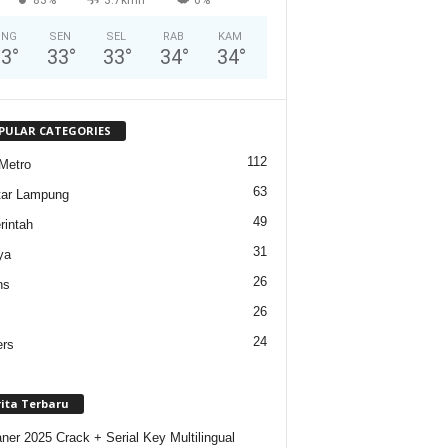
ING
SEN
SEL
RAB
KAM
33
°
33
°
33
°
34
°
34
°
PULAR CATEGORIES
112
Metro
63
tar Lampung
49
intah
31
ya
26
ns
26
24
ers
rita Terbaru
ner 2025 Crack + Serial Key Multilingual