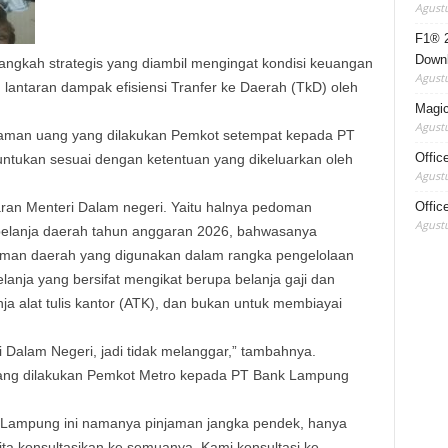
Agustu
F1® 2
Down
 langkah strategis yang diambil mengingat kondisi keuangan
Agustu
antaran dampak efisiensi Tranfer ke Daerah (TkD) oleh
Magic 
Agustu
njaman uang yang dilakukan Pemkot setempat kepada PT
Offic
runtukan sesuai dengan ketentuan yang dikeluarkan oleh
Agustu
Offic
aran Menteri Dalam negeri. Yaitu halnya pedoman
Agustu
elanja daerah tahun anggaran 2026, bahwasanya
njaman daerah yang digunakan dalam rangka pengelolaan
anja yang bersifat mengikat berupa belanja gaji dan
lanja alat tulis kantor (ATK), dan bukan untuk membiayai
Dalam Negeri, jadi tidak melanggar,” tambahnya.
yang dilakukan Pemkot Metro kepada PT Bank Lampung
 Lampung ini namanya pinjaman jangka pendek, hanya
ta konsultasikan ke semuanya. Kami konsultasi ke