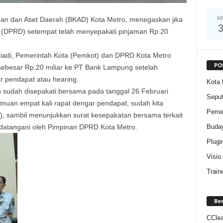
M
an dan Aset Daerah (BKAD) Kota Metro, menegaskan jika
 (DPRD) setempat telah menyepakati pinjaman Rp.20
riadi, Pemerintah Kota (Pemkot) dan DPRD Kota Metro
PO
sebesar Rp.20 miliar ke PT Bank Lampung setelah
r pendapat atau hearing.
Kota 
 sudah disepakati bersama pada tanggal 26 Februari
Sepu
emuan empat kali rapat dengar pendapat, sudah kita
Pemer
6), sambil menunjukkan surat kesepakatan bersama terkait
Buda
ndatangani oleh Pimpinan DPRD Kota Metro.
Plugi
Visio
Train
Be
CClea