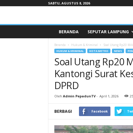
SABTU, AGUSTUS 8, 2026
Pepaduntv.com
BERANDA
SEPUTAR LAMPUNG
Beranda
Hukum & Kriminal
Soal Utang Rp20 Mil
HUKUM & KRIMINAL
KOTA METRO
NEWS
PEM
Soal Utang Rp20 M
Kantongi Surat Ke
DPRD
Oleh
Admin PepadunTV
-
April 1, 2026
2
BERBAGI
Facebook
Twi