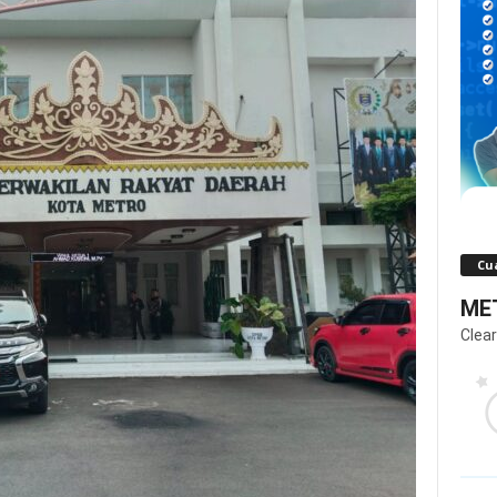
Cua
MET
Clear