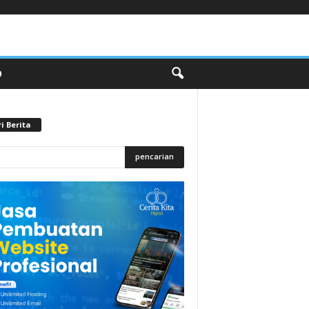
O
i Berita