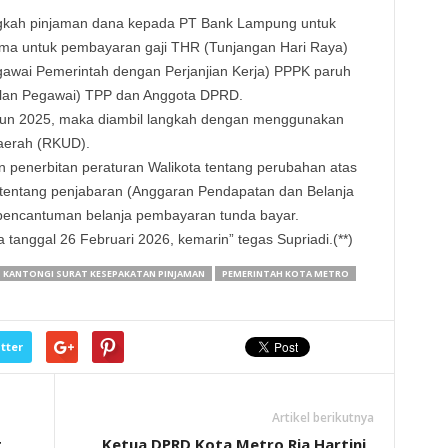
ngkah pinjaman dana kepada PT Bank Lampung untuk
ma untuk pembayaran gaji THR (Tunjangan Hari Raya)
gawai Pemerintah dengan Perjanjian Kerja) PPPK paruh
lan Pegawai) TPP dan Anggota DPRD.
hun 2025, maka diambil langkah dengan menggunakan
aerah (RKUD).
 penerbitan peraturan Walikota tentang perubahan atas
 tentang penjabaran (Anggaran Pendapatan dan Belanja
pencantuman belanja pembayaran tunda bayar.
 tanggal 26 Februari 2026, kemarin” tegas Supriadi.(**)
KANTONGI SURAT KESEPAKATAN PINJAMAN
PEMERINTAH KOTA METRO
tter
Artikel berikutnya
t
Ketua DPRD Kota Metro Ria Hartini ,