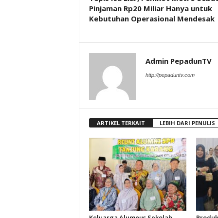
Pinjaman Rp20 Miliar Hanya untuk
Kebutuhan Operasional Mendesak
Admin PepadunTV
http://pepaduntv.com
ARTIKEL TERKAIT
LEBIH DARI PENULIS
Keluarga Alumnus Sekolah
Produk