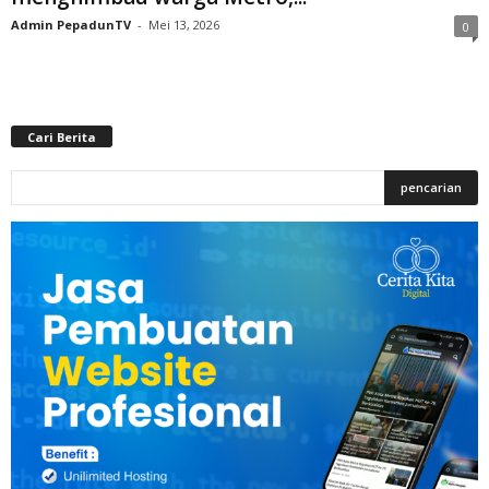
Admin PepadunTV
-
Mei 13, 2026
0
Cari Berita