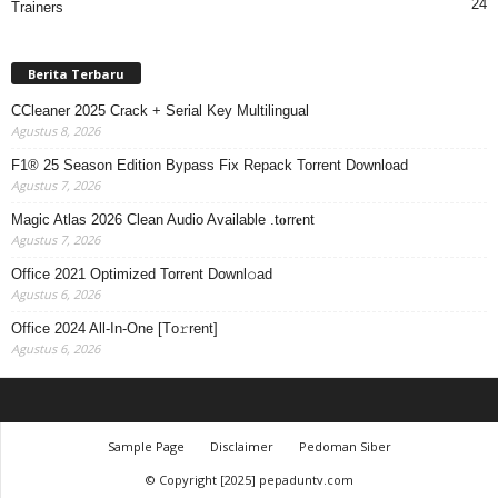
24
Trainers
Berita Terbaru
CCleaner 2025 Crack + Serial Key Multilingual
Agustus 8, 2026
F1® 25 Season Edition Bypass Fix Repack Torrent Download
Agustus 7, 2026
Magic Atlas 2026 Clean Audio Available .t𝐨rr𝐞nt
Agustus 7, 2026
Office 2021 Optimized Torr𝐞nt Downl𝚘аd
Agustus 6, 2026
Office 2024 All-In-One [Тo𝚛rent]
Agustus 6, 2026
Sample Page
Disclaimer
Pedoman Siber
© Copyright [2025] pepaduntv.com