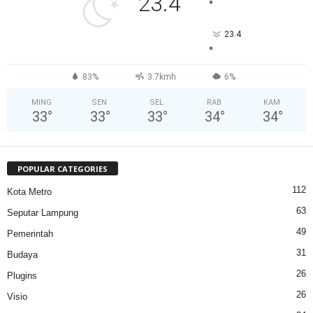
23.4
°
23.4
°
83%
3.7kmh
6%
MING
SEN
SEL
RAB
KAM
33
°
33
°
33
°
34
°
34
°
POPULAR CATEGORIES
112
Kota Metro
63
Seputar Lampung
49
Pemerintah
31
Budaya
26
Plugins
26
Visio