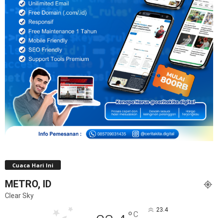
Cuaca Hari Ini
METRO, ID
Clear Sky
23.4
°
C