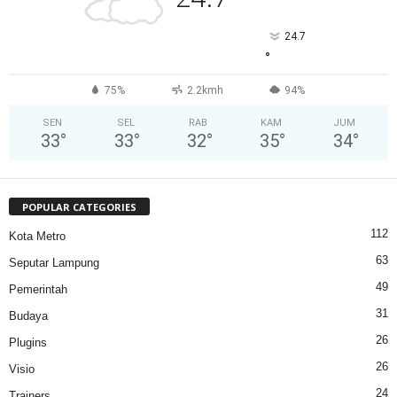
24.7
°
75%
2.2kmh
94%
SEN
SEL
RAB
KAM
JUM
33
°
33
°
32
°
35
°
34
°
POPULAR CATEGORIES
112
Kota Metro
63
Seputar Lampung
49
Pemerintah
31
Budaya
26
Plugins
26
Visio
24
Trainers