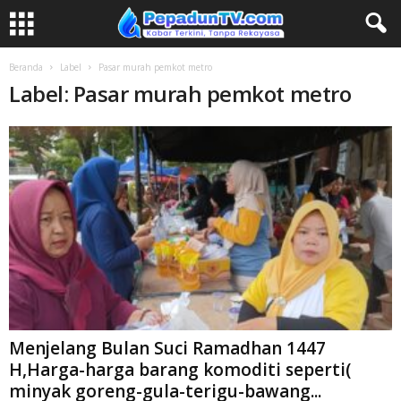
Beranda
Label
Pasar murah pemkot metro
Label: Pasar murah pemkot metro
Menjelang Bulan Suci Ramadhan 1447
H,Harga-harga barang komoditi seperti(
minyak goreng-gula-terigu-bawang...