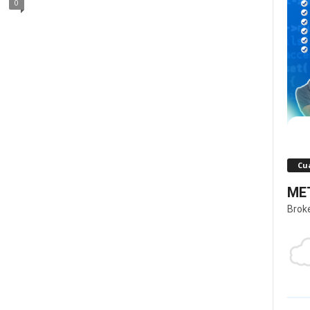
0
Cua
MET
Brok