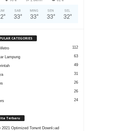
UM
SAB
MING
SEN
SEL
32
°
33
°
33
°
33
°
32
°
PULAR CATEGORIES
112
Metro
63
tar Lampung
49
intah
31
ya
26
ns
26
24
ers
rita Terbaru
e 2021 Optimized Torr𝐞nt Downl𝚘аd