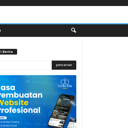
O
i Berita