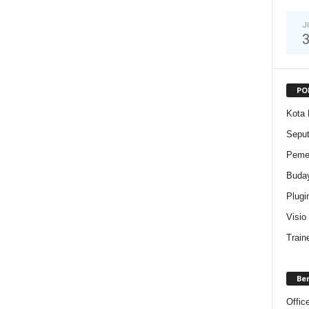
J
PO
Kota 
Sepu
Pemer
Buda
Plugi
Visio
Train
Be
Offic