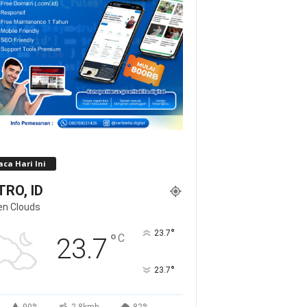
ca Hari Ini
RO, ID
en Clouds
°
23.7
°
C
23.7
°
23.7
90%
2.8kmh
82%