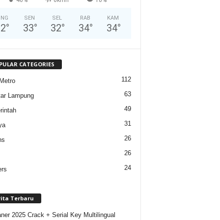
ING
SEN
SEL
RAB
KAM
32
°
33
°
32
°
34
°
34
°
PULAR CATEGORIES
112
Metro
63
tar Lampung
49
intah
31
ya
26
ns
26
24
ers
rita Terbaru
ner 2025 Crack + Serial Key Multilingual