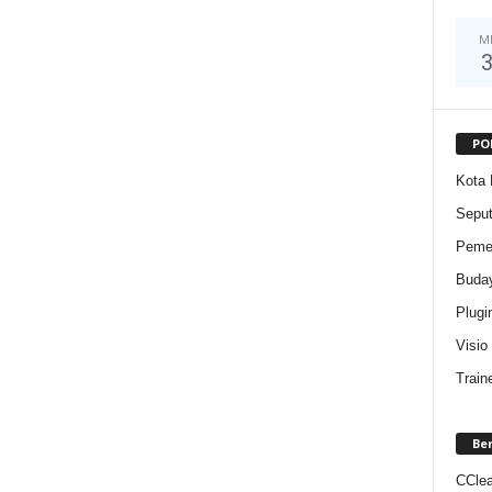
M
PO
Kota 
Sepu
Pemer
Buda
Plugi
Visio
Train
Be
CClea