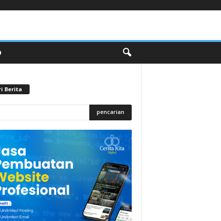
O
i Berita