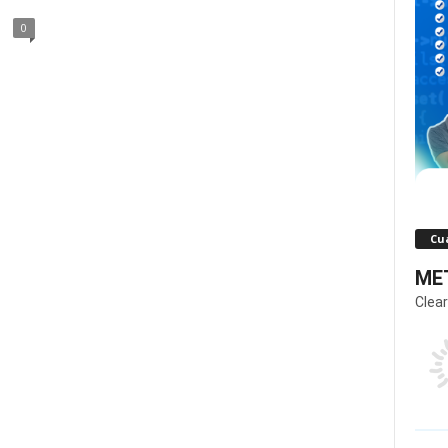
0
Cua
MET
Clear