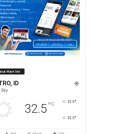
ca Hari Ini
RO, ID
 Sky
°
32.5
°
C
32.5
°
32.5
46%
6kmh
10%