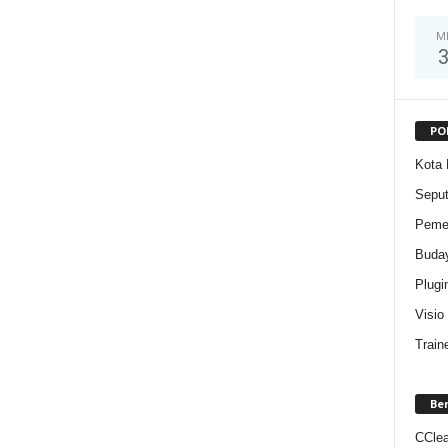
M
PO
Kota 
Sepu
Pemer
Buda
Plugi
Visio
Train
Be
CClea