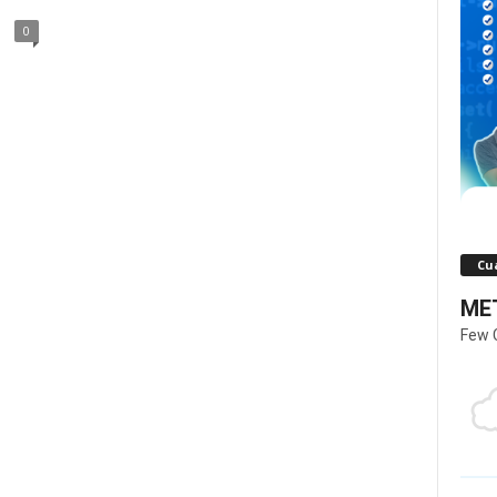
0
Cua
MET
Few 