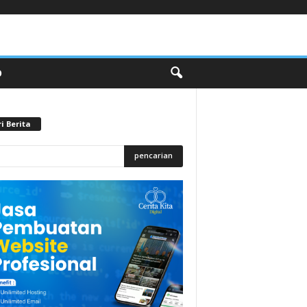
O
i Berita