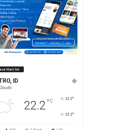
ca Hari Ini
RO, ID
Clouds
°
22.2
°
C
22.2
°
22.2
89%
2.8kmh
14%