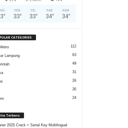
ING
SEN
SEL
RAB
KAM
33
°
33
°
33
°
34
°
34
°
PULAR CATEGORIES
112
Metro
63
tar Lampung
49
intah
31
ya
26
ns
26
24
ers
rita Terbaru
ner 2025 Crack + Serial Key Multilingual