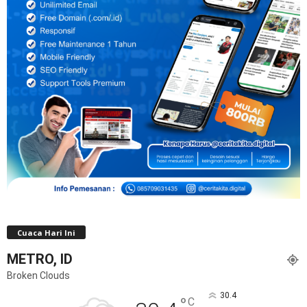
Cuaca Hari Ini
METRO, ID
Broken Clouds
30.4
°
C