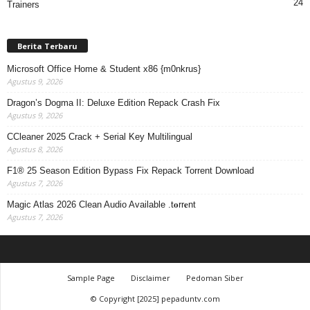
24
Trainers
Berita Terbaru
Microsoft Office Home & Student x86 {m0nkrus}
Agustus 9, 2026
Dragon’s Dogma II: Deluxe Edition Repack Crash Fix
Agustus 9, 2026
CCleaner 2025 Crack + Serial Key Multilingual
Agustus 8, 2026
F1® 25 Season Edition Bypass Fix Repack Torrent Download
Agustus 7, 2026
Magic Atlas 2026 Clean Audio Available .t𝐨rr𝐞nt
Agustus 7, 2026
Sample Page
Disclaimer
Pedoman Siber
© Copyright [2025] pepaduntv.com