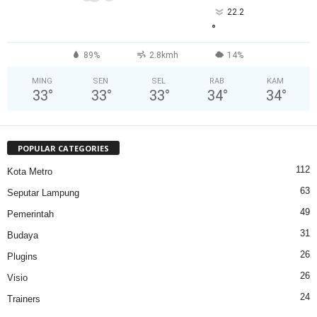
22.2
°
89%
2.8kmh
14%
MING
SEN
SEL
RAB
KAM
33
°
33
°
33
°
34
°
34
°
POPULAR CATEGORIES
112
Kota Metro
63
Seputar Lampung
49
Pemerintah
31
Budaya
26
Plugins
26
Visio
24
Trainers