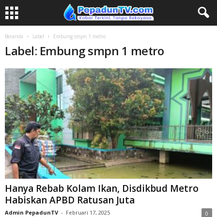
Beranda
Label
Embung smpn 1 metro
Label: Embung smpn 1 metro
Hanya Rebab Kolam Ikan, Disdikbud Metro
Habiskan APBD Ratusan Juta
Admin PepadunTV
-
Februari 17, 2025
0