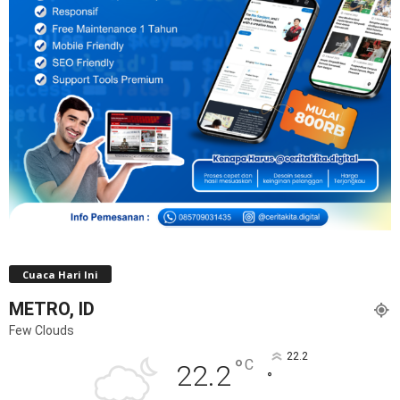
Cuaca Hari Ini
METRO, ID
Few Clouds
22.2
°
C
22.2
°