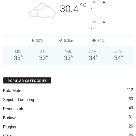
30.4
°
C
30.4
°
30.4
°
53%
5.3kmh
82%
SEN
SEL
RAB
KAM
JUM
33
°
33
°
33
°
34
°
34
°
POPULAR CATEGORIES
112
Kota Metro
63
Seputar Lampung
49
Pemerintah
31
Budaya
26
Plugins
26