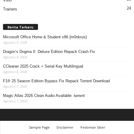
Visio
24
Trainers
Berita Terbaru
Microsoft Office Home & Student x86 {m0nkrus}
Agustus 9, 2026
Dragon’s Dogma II: Deluxe Edition Repack Crash Fix
Agustus 9, 2026
CCleaner 2025 Crack + Serial Key Multilingual
Agustus 8, 2026
F1® 25 Season Edition Bypass Fix Repack Torrent Download
Agustus 7, 2026
Magic Atlas 2026 Clean Audio Available .t𝐨rr𝐞nt
Agustus 7, 2026
Sample Page
Disclaimer
Pedoman Siber