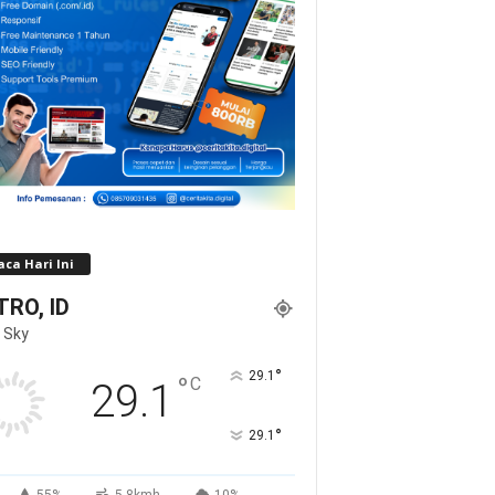
ca Hari Ini
RO, ID
 Sky
°
29.1
°
C
29.1
°
29.1
55%
5.8kmh
10%