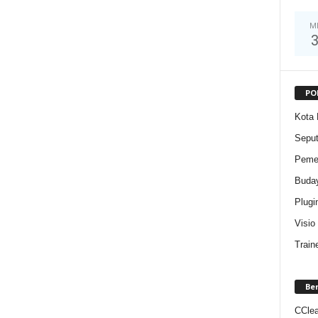
M
PO
Kota 
Sepu
Pemer
Buda
Plugi
Visio
Train
Be
CClea