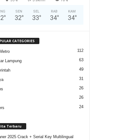
ING
SEN
SEL
RAB
KAM
32
°
32
°
33
°
34
°
34
°
PULAR CATEGORIES
112
Metro
63
tar Lampung
49
intah
31
ya
26
ns
26
24
ers
rita Terbaru
ner 2025 Crack + Serial Key Multilingual