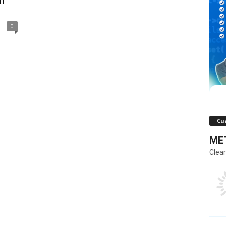
n
0
Cua
MET
Clear