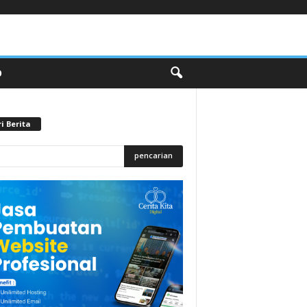
O
i Berita